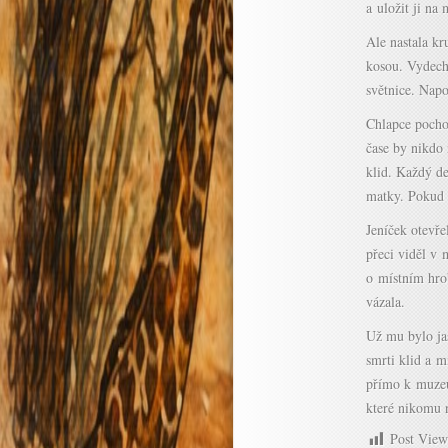
a uložit ji na
Ale nastala kr
kosou. Vydechl
světnice. Napo
Chlapce pocho
čase by nikdo 
klid. Každý de
matky. Pokud z
Jeníček otevře
přeci viděl v
o místním hro
vázala.
Už mu bylo jas
smrti klid a m
přímo k muzeu.
které nikomu n
Post View