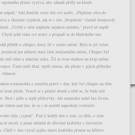
o tajemného přímo vyzývá, aby záhadě přišly na kloub.
nápad,“ řekl Jeníček večer tiše své sestře. „Půjdeme zítra do
hívu a zkusíme vypátrat, jak to s tím „Stopařem“ vlastně doopravdy
rušeně. „Určitě o něm najdeme nejakou zmínku,“ pravil už napůl
 Chytil ještě ruku své sestry a propadl se do hlubokého snu.
dál příběh o chlapci, který žil v tomto městě. Bylo to již velmi
 poznával jen některé staré části součastného města. Chlapec byl
ale měl silné a statečné srdce. Žil se svou matkou na kraji města
oupce. Často měli hlad, trpěli zimou, ale přesto v jejich příbytku
a vlídnost.
jednou roznemohla a zemřela právě v den, kdy byl chlapec na trhu
né lesní plody. Vracel se s penězi domů a těšil se, že bude mít
. Nesl i jídlo a teplé přikrývky. Ale maminku našel bez života.
o žalem nad tím, že se s ní nestihl naposledy rozloučit.
svého žalu „vypsat“. Psal jí každý den o tom, co dělá, o čem
na ni myslí, a psaní ukládal do dřevěné krabičky s červeným
. Chtěl v den výročí jejího úmrtí krabičku přinést na hřbitov