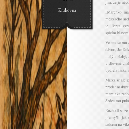
jim, že je něc
„Mařenko, mám 
městského arc
je,“ šeptal vz
spícím hlasem.
Ve snu se mu z
dávno, Jeníček
malý a slabý, 
v dřevěné chal
bydlela láska 
Matka se ale 
prodat nasbíra
maminka radost
Srdce mu pukal
Rozhodl se ze 
přemýšlí, jak 
srdcem na víku