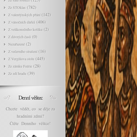
Ze sálu soutěží
(782)
Ze STOklas
(142)
Z valentýnských přání
(406)
Z vánočních dárků
(2)
Z velikonočního košíku
(0)
Z dávných časů
(2)
Nezařazené
(16)
Z večerního strašení
(445)
Z Vergiliova stolu
(28)
Ze zámku Feérie
(39)
Ze zdí hradu
Chcete vědět, co se děje za
hradními zdmi?
Čtěte Denního věštce!