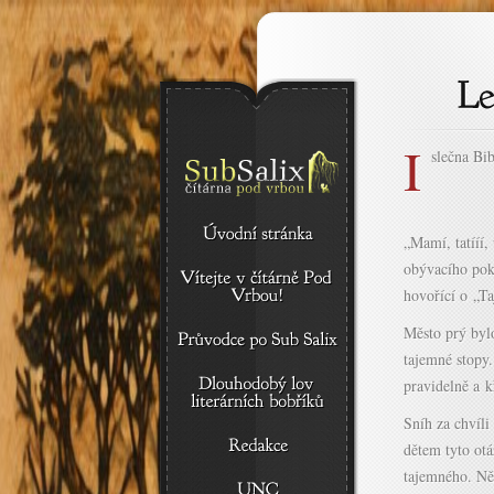
I
slečna Bi
„Mamí, tatííí,
obývacího poko
hovořící o „Ta
Město prý bylo
tajemné stopy.
pravidelně a k
Sníh za chvíli
dětem tyto otá
tajemného. Něc