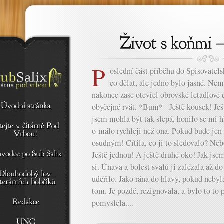
P
oslední část příběhu do Spisovate
co dělat, ale jedno bylo jasné. Nem
nakonec zase otevřel obrovské letadlové d
obyčejně rvát. *Bum* Ještě kousek! Ješt
jsem mohla být tak slepá, honilo se mi 
o málo rychleji než ona. Pokud bude jen t
osudným! Cítila, co ji to sledovalo? Nebo
Ještě jednou! A ještě druhé oko! Jak jse
si. Únava a bolest svalů ji zalézala až d
udeřilo. Jako rána do hlavy, pokud neby
tom. Je pozdě, rezignovala, a bylo to to 
pomyslela....