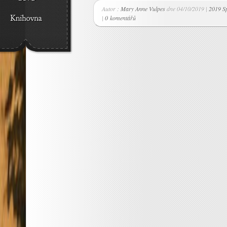
Autor :
Mary Anne Vulpes
dne 04/10/2019 |
2019 Sp
|
0 komentářů