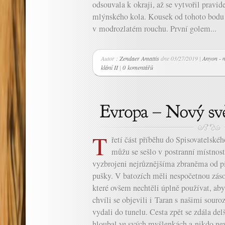
odsouvala k okraji, až se vytvořil pravi
mlýnského kola. Kousek od tohoto bodu 
v modrozlatém rouchu. První golem...
Autor :
Zendaer Amattis
dne 03/27/2019 |
Anyon - 
klání II
|
0 komentářů
T
řetí část příběhu do Spisovatelsk
můžu se sešlo v postranní místnos
vyzbrojeni nejrůznějšíma zbraněma od pi
pušky. V batozích měli nespočetnou zás
které ovšem nechtěli úplně používat, aby
chvíli se objevili i Taran s našimi souro
vydali do tunelu. Cesta zpět se zdála del
hloubal ve svých myšlenkách a nikdo nev