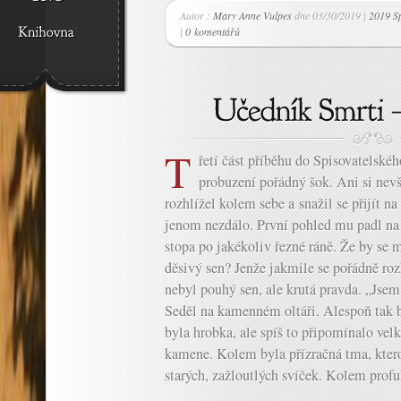
Autor :
Mary Anne Vulpes
dne 03/30/2019 |
2019 Sp
|
0 komentářů
T
řetí část příběhu do Spisovatelské
probuzení pořádný šok. Ani si nev
rozhlížel kolem sebe a snažil se přijít na
jenom nezdálo. První pohled mu padl na 
stopa po jakékoliv řezné ráně. Že by se 
děsivý sen? Jenže jakmile se pořádně rozh
nebyl pouhý sen, ale krutá pravda. „Jsem
Seděl na kamenném oltáři. Alespoň tak b
byla hrobka, ale spíš to připomínalo ve
kamene. Kolem byla přízračná tma, kterou
starých, zažloutlých svíček. Kolem profu