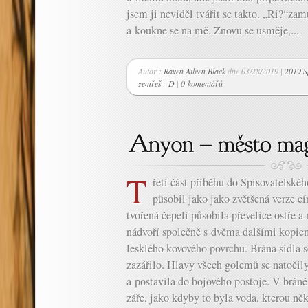
jsem ji neviděl tvářit se takto. „Ri?“z
a koukne se na mě. Znovu se usměje,...
Autor :
Raven Aileen Black
dne 03/28/2019 |
2019 Sp
zemřeš - D
|
0 komentářů
T
řetí část příběhu do Spisovatelsk
působil jako jako zvětšená verze c
tvořená čepelí působila převelice ostře 
nádvoří společně s dvěma dalšími kopiem
lesklého kovového povrchu. Brána sídla se
zazářilo. Hlavy všech golemů se natočily
a postavila do bojového postoje. V bráně
záře, jako kdyby to byla voda, kterou ně