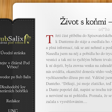
T
řetí část příběhu do Spisovatelské
k Dantemu do stáje a osedlala ho. 
a plná informací, tak se ani nehnul a posl
Nasedla jsem na něj a pobídla ho do trys
vesnici a tak mi to rychlým během trval
k ní dojeli, byla zrovna venku na zahr
nás uviděla, okamžitě donesla vědro vod
vychlazeného džusu pro mě. Vděčně jsem
Danteho. “Děkuji, jsi moje zlatíčko, teď 
a Dante popošel dál, napást se trochu trá
a nervózně na ni pohlédla. Poznala, že s
začala s vysvětlováním....