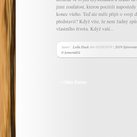
jimi zoufalost, kterou pocítili naposledy
konec všeho. Teď ale měli přijít o svoji 
představit? Když víte, že není žádný způ
vlastního života. Když vaší...
Autor :
Leila Dusk
dne 03/26/2019 |
2019 Spisovatel
0 komentářů
« Older Entries