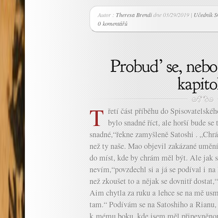
Autor :
Theresa Brendi
dne 03/29/2019 |
Učedník S
0 komentářů
T
řetí část příběhu do Spisovatelské
bylo snadné říct, ale horší bude se
snadné,“řekne zamyšleně Satoshi . „Chrá
než ty naše. Mao objevil zakázané umění
do míst, kde by chrám měl být. Ale jak 
nevím,“povzdechl si a já se podíval i 
než zkoušet to a nějak se dovnitř dosta
Aim chytla za ruku a lehce se na mě us
tam.“ Podívám se na Satoshiho a Rianu,
k mému boku, kde jsem měl připevněnou 