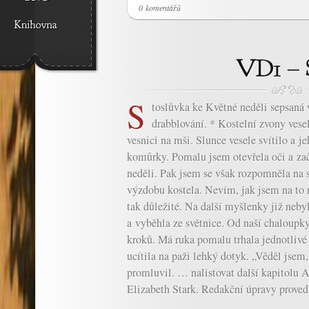
0 komentářů
S
toslůvka ke Květné neděli sepsaná
drabblování. * Kostelní zvony ves
vesnici na mši. Slunce vesele svítilo a 
komůrky. Pomalu jsem otevřela oči a zača
neděli. Pak jsem se však rozpomněla na s
výzdobu kostela. Nevím, jak jsem na to
tak důležité. Na další myšlenky již neby
a vyběhla ze světnice. Od naší chaloupky
kroků. Má ruka pomalu trhala jednotlivé
ucítila na paži lehký dotyk. „Věděl jsem,
promluvil. … nalistovat další kapitolu A
Elizabeth Stark. Redakční úpravy provedl