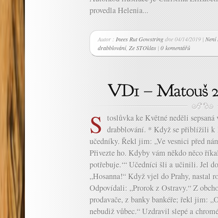
provedla Helenia...
Autor :
Inees Rut Gowstring
dne 04/14/2019 |
Není 
drabblování
,
Ze STOklas
|
0 komentářů
S
toslůvka ke Květné neděli sepsaná
drabblování. * Když se přiblížili k 
učedníky. Řekl jim: „Ve vesnici před ná
Přivezte ho. Kdyby vám někdo něco říkal
potřebuje.‘“ Učedníci šli a učinili. Jel d
„Hosanna!“ Když vjel do Prahy, nastal ro
Odpovídali: „Prorok z Ostravy.“ Z obch
prodavače, z banky bankéře; řekl jim: „
nebudiž vůbec.“ Uzdravil slepé a chromé