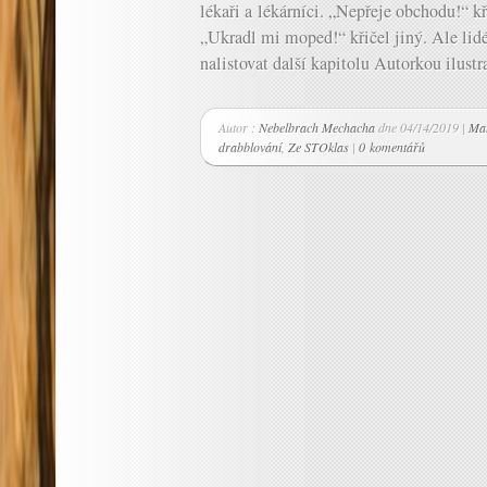
lékaři a lékárníci. „Nepřeje obchodu!“ kř
„Ukradl mi moped!“ křičel jiný. Ale lidé 
nalistovat další kapitolu Autorkou ilustra
Autor :
Nebelbrach Mechacha
dne 04/14/2019 |
Ma
drabblování
,
Ze STOklas
|
0 komentářů