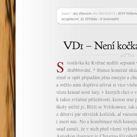
Autor :
Any Dawson
dne 04/14/2019 |
2019 Velikon
nezaplacení
,
Ze STOklas
|
0 komentářů
S
toslůvka ke Květné neděli sepsaná
drabblování. * Slunce konečně ukáz
zimě si opět připadám plna energie a chu
a světlo nám dopřává užívat si více vše
včera krásné nové šaty, v kterých chci o 
k takto zvláštní příležitosti, kterou sra
školy určitě je. Blíží se Velikonoce, tak
z dětství pár větviček kočiček, ať vnesem
i mezi nás. No a kombinace těch krásnýc
snad zaručí, že v nich před všemi vykve
Autorkou ilustrace je Christina Elizabe