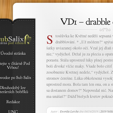
S
toslůvka ke Květné neděli sepsaná
drabblování. * „Už môžem?“ spýtal
šatky uviazanej okolo očí. Vzal jej dlaň
nie,“ vydýchol. Držal ju za plecia a opa
porastu. Stála uprostred lúky plnej pest
boli divoké vlčie maky. Všade bolo cíti
zosobnenie Kvetnej nedele,“ vydýchol. Z
stromov čerešne. Lúka obkolesená vysok
uprostred mora. Bola tam len ona, on a 
sa dostanem domov?“ Nepovedal nič. Na t
ma unášaš?“ Dážď bielych kvetov pokračo
Autor :
Ewenlia Lerche
dne 04/14/2019 |
2019 Veli