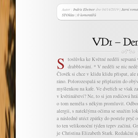
Autor :
Indris Elwinor
dne 04/14/2019 |
Jarní roma
STOklas
|
0 komentářů
S
toslůvka ke Květné neděli sepsaná
drabblování. * V neděli se nic nedě
Člověk si chce v klidu klidu přispat, ale
ráno. Polorozespalá se připlazím do obýv
myšlenkou na kafe. Ve dveřích se však z
v květinářství? Ne, to si jen rodičová hrá
o tom neměla s někým promluvit. Odbor
alergii, s nateklýma očima se snažím lok
a následně utéct zpátky do postele pryč o
to ten velikonoční týden teprv začíná. Gr
je Christina Elizabeth Stark. Redakční ú