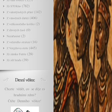
Ze sálu soutěží
(782)
Ze STOklas
(142)
Z valentýnských přání
(406)
Z vánočních dárků
(2)
Z velikonočního košíku
(0)
Z dávných časů
(2)
Nezařazené
(16)
Z večerního strašení
(445)
Z Vergiliova stolu
(28)
Ze zámku Feérie
(39)
Ze zdí hradu
Chcete vědět, co se děje za
hradními zdmi?
Čtěte Denního věštce!