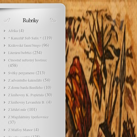
(4)
Afrika
(119)
* Kancelář Sub Salix *
(96)
Královské fauní bingo
(254)
Literární bobříci
Ctnostně neřestný hostinec
(458)
(213)
Svitky pergamenu
(54)
Z adventního kalendáře
(10)
Z domu barda Beedleho
(30)
Z knihovny K. Popletala
(4)
Z knihovny Levandule B.
(101)
Z křídel můr
Z Magdaléniny šperkovnice
(37)
(4)
Z Malfoy Manor
(125)