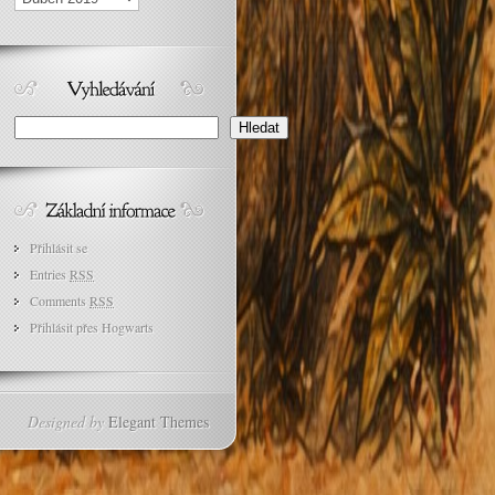
Search
Hledat
Přihlásit se
Entries
RSS
Comments
RSS
Přihlásit přes Hogwarts
Designed by
Elegant Themes