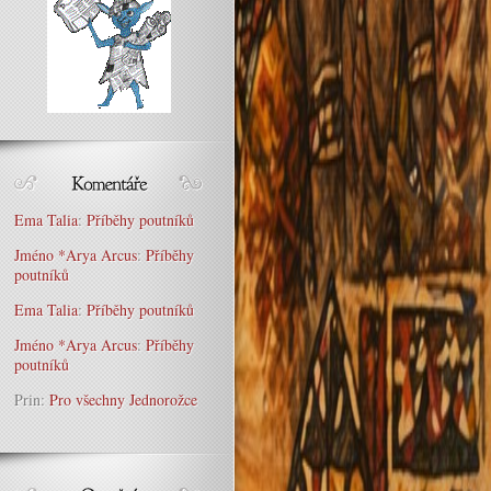
Ema Talia
:
Příběhy poutníků
Jméno *Arya Arcus
:
Příběhy
poutníků
Ema Talia
:
Příběhy poutníků
Jméno *Arya Arcus
:
Příběhy
poutníků
Prin
:
Pro všechny Jednorožce