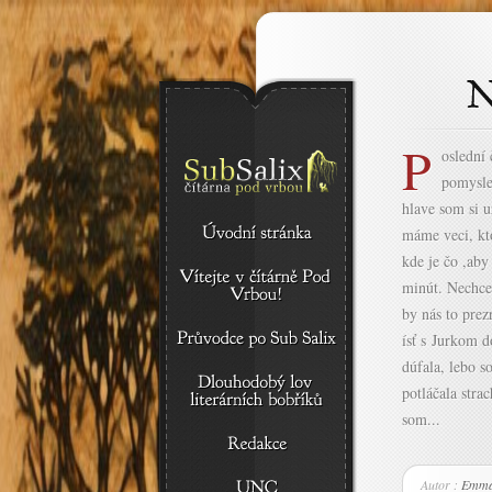
P
oslední
pomysle
hlave som si u
máme veci, kto
kde je čo ,aby
minút. Nechce
by nás to prez
ísť s Jurkom 
dúfala, lebo 
potláčala stra
som...
Autor :
Emma 