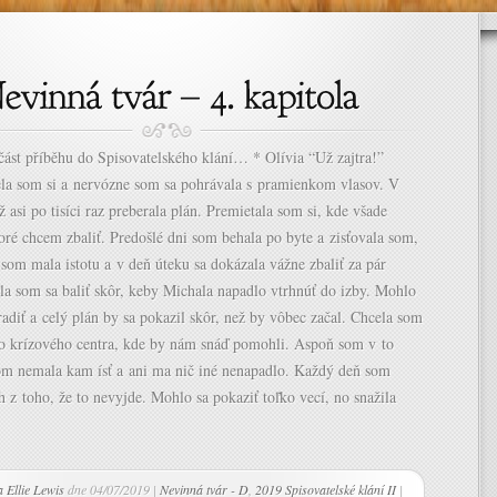
 část příběhu do Spisovatelského klání… * Olívia “Už zajtra!”
la som si a nervózne som sa pohrávala s pramienkom vlasov. V
ž asi po tisíci raz preberala plán. Premietala som si, kde všade
ré chcem zbaliť. Predošlé dni som behala po byte a zisťovala som,
 som mala istotu a v deň úteku sa dokázala vážne zbaliť za pár
la som sa baliť skôr, keby Michala napadlo vtrhnúť do izby. Mohlo
radiť a celý plán by sa pokazil skôr, než by vôbec začal. Chcela som
do krízového centra, kde by nám snáď pomohli. Aspoň som v to
som nemala kam ísť a ani ma nič iné nenapadlo. Každý deň som
ch z toho, že to nevyjde. Mohlo sa pokaziť toľko vecí, no snažila
Ellie Lewis
dne 04/07/2019 |
Nevinná tvár - D
,
2019 Spisovatelské klání II
|