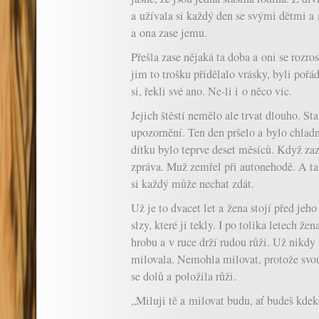
a užívala si každý den se svými dětmi a 
a ona zase jemu.
Přešla zase nějaká ta doba a oni se rozros
jim to trošku přidělalo vrásky, byli pořá
si, řekli své ano. Ne-li i o něco víc.
Jejich štěstí nemělo ale trvat dlouho. Sta
upozornění. Ten den pršelo a bylo chlad
dítku bylo teprve deset měsíců. Když zazv
zpráva. Muž zemřel při autonehodě. A tak
si každý může nechat zdát.
Už je to dvacet let a žena stojí před jeh
slzy, které jí tekly. I po tolika letech ž
hrobu a v ruce drží rudou růži. Už nikdy
milovala. Nemohla milovat, protože svou
se dolů a položila růži.
„Miluji tě a milovat budu, ať budeš kdek