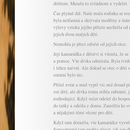
dítětem. Musela to zvládnout a vydržet. 
Čas plynul dál. Naše malá rodinka se roz
byla nešťastná a skrývala modřiny a šrámy
výlevy vzteku jejího přítele nechtěla od n
jejich dvou malých dětí.
Nemohla je přeci odvést od jejich otce.
Její kamarádka z dětství si všimla, že se
a pomoc. Vše dívka odmítala. Byla tvrdoh
i lehce naivní. Ale dokud se otec o děti st
ostatní bylo nic.
Přišel zvrat a muž vypil víc než dosud pi
své dítě, ale dívka tomu stihla zabránit, 
rozhodující. Když večer odešel do hospod
do tašky a odešla z domu. Zamířila ke 
a nějakými těmi věcmi pro děti.
Když tam dorazila, vše kamarádce vysvětl
Samozřejmě tam mohla zůstat, jak jen d