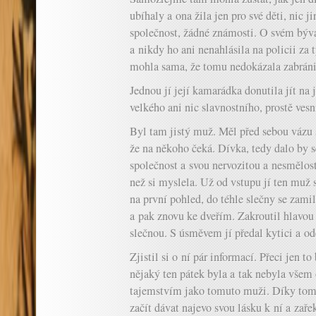
ubíhaly a ona žila jen pro své děti, nic 
společnost, žádné známosti. O svém býva
a nikdy ho ani nenahlásila na policii za tý
mohla sama, že tomu nedokázala zabráni
Jednou jí její kamarádka donutila jít na 
velkého ani nic slavnostního, prostě vesni
Byl tam jistý muž. Měl před sebou vázu 
že na někoho čeká. Dívka, tedy dalo by se
společnost a svou nervozitou a nesmělost
než si myslela. Už od vstupu jí ten muž s
na první pohled, do téhle slečny se zami
a pak znovu ke dveřím. Zakroutil hlavou a
slečnou. S úsměvem jí předal kytici a od
Zjistil si o ní pár informací. Přeci jen t
nějaký ten pátek byla a tak nebyla vše
tajemstvím jako tomuto muži. Díky tomu
začít dávat najevo svou lásku k ní a zařek