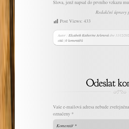
Slova, jenž napsal do prvního vzkazu mu
Redakční úpravy 
Post Views:
433
Autor :
Elizabeth Katherine Arlenová
dne 11/12/202
citů
|
0 komentářů
Vaše e-mailová adresa nebude zveřejněna
označeny
*