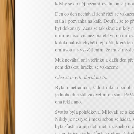
kdyby se do něj nezamilovala, on si jino
Den co den nechával ženě růži se vzkaze
stála i pozvánka na kafe. Doufal, že to př
byl dokonalý. Žena se tak skvěle nikdy ne
nimi je něco víc než přátelství, on miloval
k dokonalosti chyběli její děti, které ten
omluvou a s vysvětlením, že musí myslet
Muž neváhal ani vteřinku a další den pře
něm dětskou hračku se vzkazem:
Chci si tě vzít, dovol mi to.
Byla to netradiční, žádost ruku a podobn
jednoho dne stál za dveřmi on sám. Požád
ona řekla ano.
Svatba byla pohádková. Milovali se a k
Nikdy je neslyšeli mezi sebou se hádat, 
byla šťastná a její děti měli úžasného otc
jasné, že jsou jedna šťastná rodina. Z dí