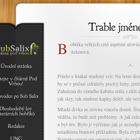
B
obříka velkých citů úspěšně ulovil
Arlenová.
-*-
Pršelo a foukal studený vítr. Na letní de
by se v počasí odrážely pocity ženy, jenž
Zahalená do černého kabátu stála s růží u
jak slzy, tak studené kapky deště, ale v
Mladá dívka se zrovna vracela domů. Š
věděla, že bude mít problémy. A jak čeka
a byl řev. Bylo jí vyčítáno jak je nezodp
mladšímu bratrovi příkladem. Byla zvykl
Nemělo smysl ani oponovat tím, že její 