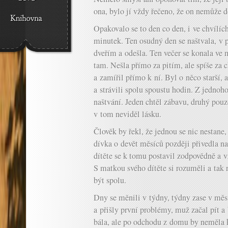
ona, bylo jí vždy řečeno, že on nemůže d
Opakovalo se to den co den, i ve chvílích
minutek. Ten osudný den se naštvala, v p
dveřím a odešla. Ten večer se konala ve 
tam. Nešla přímo za pitím, ale spíše za c
a zamířil přímo k ní. Byl o něco starší, a
a strávili spolu spoustu hodin. Z jednoho
naštvání. Jeden chtěl zábavu, druhý pouz
v tom neviděl lásku.
Člověk by řekl, že jednou se nic nestane
dívka o devět měsíců později přivedla n
dítěte se k tomu postavil zodpovědně a 
S matkou svého dítěte si rozuměli a tak
být spolu.
Dny se měnili v týdny, týdny zase v měs
a přišly první problémy, muž začal pít a
bála, ale po odchodu z domu by neměla 