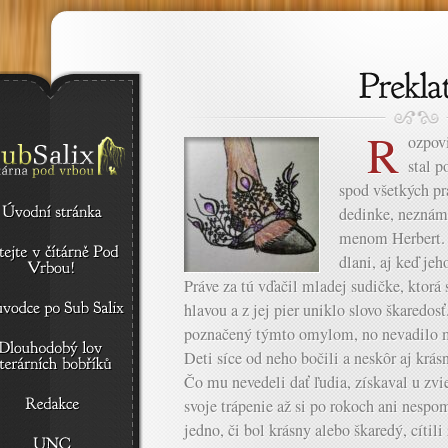
R
ozpov
stal 
spod všetkých pr
dedinke, neznámo
menom Herbert. 
dlani, aj keď jeh
Práve za tú vďačil mladej sudičke, ktorá 
hlavou a z jej pier uniklo slovo škaredo
poznačený týmto omylom, no nevadilo m
Deti síce od neho bočili a neskôr aj krás
Čo mu nevedeli dať ľudia, získaval u zvi
svoje trápenie až si po rokoch ani nespo
jedno, či bol krásny alebo škaredý, cítili