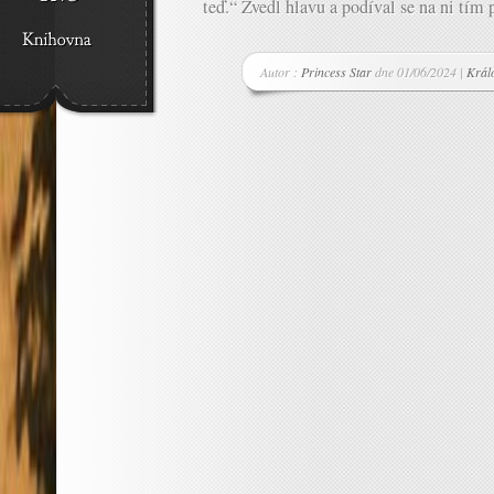
teď.“ Zvedl hlavu a podíval se na ni tím
Autor :
Princess Star
dne 01/06/2024 |
Králo