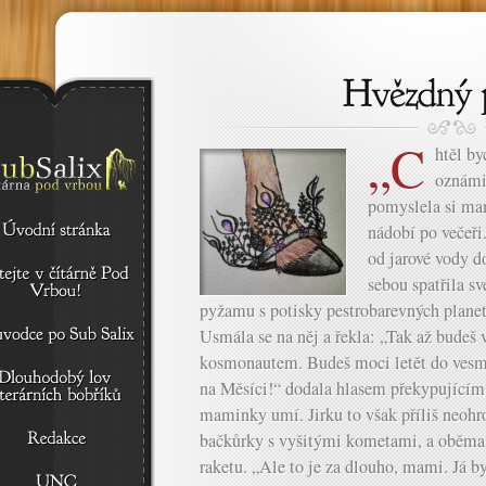
„C
htěl by
oznámil
pomyslela si ma
nádobí po večeři
od jarové vody do
sebou spatřila 
pyžamu s potisky pestrobarevných planet,
Usmála se na něj a řekla: „Tak až budeš 
kosmonautem. Budeš moci letět do vesmír
na Měsíci!“ dodala hlasem překypujícím 
maminky umí. Jirku to však příliš neohr
bačkůrky s vyšitými kometami, a oběma
raketu. „Ale to je za dlouho, mami. Já b