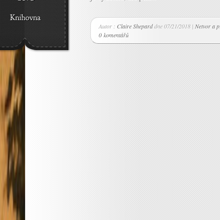
Autor :
Claire Shepard
dne 07/21/2018 |
Netvor a p
0 komentářů