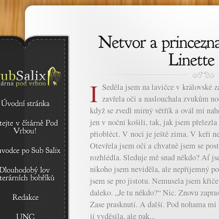
I
Seděla jsem na lavičce v královské z
zavřela oči a naslouchala zvukům no
když se zvedl mírný větřík a ovál mi na
jen v noční košili, tak, jak jsem přelez
přiobléct. V noci je ještě zima. V keři 
Otevřela jsem oči a chvatně jsem se pos
rozhlédla. Sleduje mě snad někdo? Ať jse
nikoho jsem neviděla, ale nepříjemný po
jsem se pro jistotu. Nemusela jsem křiče
daleko. „Je tu někdo?“ Nic. Znovu zapra
Zase prasknutí. A další. Pod nohama mi 
jí vyděsila, ale pak...