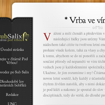
V
ážení a milí čtenáři a především v
následující řádky jsou určeny V
nádechem také cítíte tu tvořivou letní en
prohání všude kolem, tahá za vlasy a chy
k tomu, abychom se do ní ponořili a zača
součást přírody od nepaměti ve víru těch
vzduch jsou jí každodenními společníky,
Ukažme, že jim rozumíme i my! Čítárna 
novou letní soutěž, kdy každý z účastní
čtyřem živlům natolik, aby s nimi dokáz
je pod kůži a nakonec je spoutal do slov 
disciplínách, tedy do veršů, do dlouhé pró