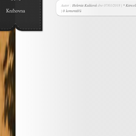
Autor :
Helenia Kukková
dne 07/01/2018 |
* Kancel
|
0 komentářů