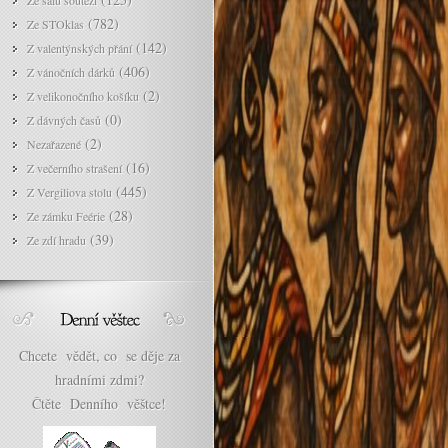
Ze sálu soutěží
(782)
Ze STOklas
(142)
Z valentýnských přání
(406)
Z vánočních dárků
(2)
Z velikonočního košíku
(0)
Z dávných časů
(2)
Nezařazené
(16)
Z večerního strašení
(445)
Z Vergiliova stolu
(28)
Ze zámku Feérie
(39)
Ze zdí hradu
Chcete vědět, co se děje za
hradními zdmi?
Čtěte Denního věštce!