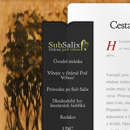
H
lavním
ve sna
sféry…
Vstoupil jsem 
obalené stalet
sochu muže, kt
výraz. Přisto
staré tváře, kt
Připadalo mi,
dokonalost a č
a živější. Opr