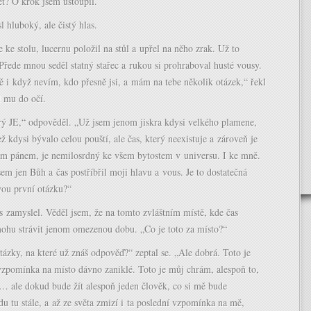
ret? O krok jsem ustoupil.
l hluboký, ale čistý hlas.
e ke stolu, lucernu položil na stůl a upřel na něho zrak. Už to
Přede mnou seděl statný stařec a rukou si prohraboval husté vousy.
ě i když nevím, kdo přesně jsi, a mám na tebe několik otázek,“ řekl
l mu do očí.
erý JE,“ odpověděl. „Už jsem jenom jiskra kdysi velkého plamene,
ež kdysi bývalo celou pouští, ale čas, který neexistuje a zároveň je
ím pánem, je nemilosrdný ke všem bytostem v universu. I ke mně.
m jen Bůh a čas postříbřil moji hlavu a vous. Je to dostatečná
vou první otázku?“
 zamyslel. Věděl jsem, že na tomto zvláštním místě, kde čas
mohu strávit jenom omezenou dobu. „Co je toto za místo?“
tázky, na které už znáš odpověď?“ zeptal se. „Ale dobrá. Toto je
vzpomínka na místo dávno zaniklé. Toto je můj chrám, alespoň to,
… ale dokud bude žít alespoň jeden člověk, co si mě bude
u tu stále, a až ze světa zmizí i ta poslední vzpomínka na mě,