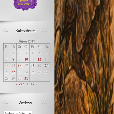
Říjen 2019
Po
Út
St
Čt
Pá
So
Ne
1
2
3
4
5
6
8
10
12
7
9
11
13
14
16
18
20
15
17
19
22
21
23
24
25
26
27
31
28
29
30
« Zář
Lis »
Archivy