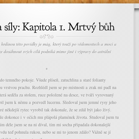
 hrdinou této povídky je mág, který touží po vědomostech a moci a
ze dosáhnout svých cílů podniká mimo jiné i výpravy do astrální
*
do temného pokoje. Všude plíseň, zatuchlina a staré folianty
ou vrstvou prachu. Rozhlédl jsem se po místnosti a zrak mi padl na
erá seděla za stolem, ruce položené na desce, ve tváři vyrovnaný
upil jsem k němu a pozvedl lucernu. Sledoval jsem jemné rysy jeho
eré někdejší rytec vyrobil tak dokonale, že se zdál být jako živý.
 že dokonce i v očích mu plápolá plamének života. Studoval jsem tu
ím déle jsem se na ni díval, tím mi socha připadala dokonalejší
avdu teď pohnula rukou, nebo se mi to jenom zdálo? Vážně se jí