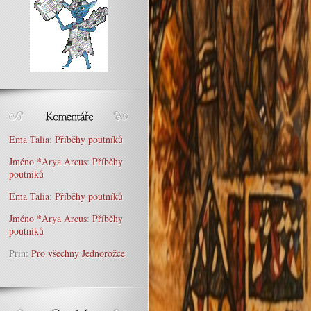
Ema Talia
:
Příběhy poutníků
Jméno *Arya Arcus
:
Příběhy
poutníků
Ema Talia
:
Příběhy poutníků
Jméno *Arya Arcus
:
Příběhy
poutníků
Prin
:
Pro všechny Jednorožce