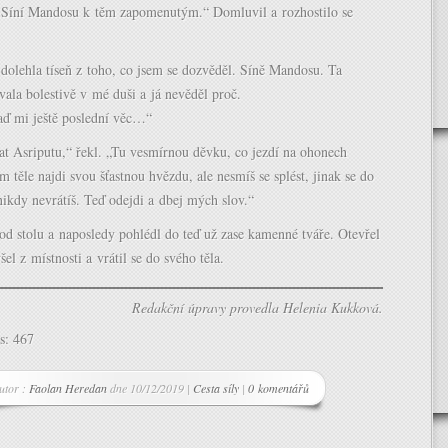
o Síní Mandosu k těm zapomenutým.“ Domluvil a rozhostilo se
dolehla tíseň z toho, co jsem se dozvěděl. Síně Mandosu. Ta
ala bolestivě v mé duši a já nevěděl proč.
aď mi ještě poslední věc…“
at Asriputu,“ řekl. „Tu vesmírnou děvku, co jezdí na ohonech
m těle najdi svou šťastnou hvězdu, ale nesmíš se splést, jinak se do
 nikdy nevrátíš. Teď odejdi a dbej mých slov.“
od stolu a naposledy pohlédl do teď už zase kamenné tváře. Otevřel
el z místnosti a vrátil se do svého těla.
Redakční úpravy provedla Helenia Kukková.
s:
467
utor :
Faolan Heredan
dne 10/12/2019 |
Cesta síly
|
0 komentářů