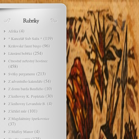
(4)
Afrika
(119)
* Kancelář Sub Salix *
(96)
Královské fauní bingo
(254)
Literární bobříci
Ctnostně neřestný hostinec
(458)
(213)
Svitky pergamenu
(54)
Z adventního kalendáře
(10)
Z domu barda Beedleho
(30)
Z knihovny K. Popletala
(4)
Z knihovny Levandule B.
(101)
Z křídel můr
Z Magdaléniny šperkovnice
(37)
(4)
Z Malfoy Manor
(125)