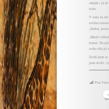
odejdu i já d
ticho.
V srdci na mě 
ozvěna rezonov
„Dobrá, prozr
„Musíš vyhled
komet. Na její
svého těla již
Zvedl jsem se 
jsem dveře, vyš
Post View
A