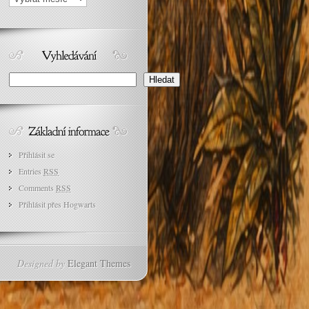
Search
Hledat
Přihlásit se
Entries
RSS
Comments
RSS
Přihlásit přes Hogwarts
Designed by
Elegant Themes