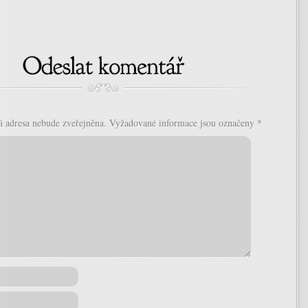
á adresa nebude zveřejněna.
Vyžadované informace jsou označeny
*