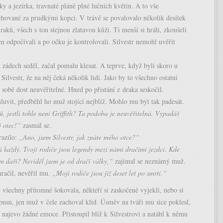
ky a jezírka, travnaté pláně plné lučních květin. A to vše
chované za prudkými kopci. V trávě se povalovalo několik desítek
aků, všech s tou stejnou zlatavou kůži. Ti menší si hráli, zkoušeli
 jen odpočívali a po očku je kontrolovali. Silvestr nemohl uvěřit
.
 zádech seděl, začal pomalu klesat. A teprve, když byli skoro u
 Silvestr, že na něj čeká několik lidí. Jako by to všechno ostatní
sobě dost neuvěřitelné. Hned po přistání z draka seskočil.
luvit, předběhl ho muž stojící nejblíž. Mohlo mu být tak padesát.
, jestli tohle není Griffith? Ta podoba je neuvěřitelná. Vypadáš
j otec!“
zasmál se.
razilo:
„Ano, jsem Silvestr, jak znáte mého otce?“
 každý. Tvoji rodiče jsou legendy mezi námi dračími jezdci. Kde
im daří? Neviděl jsem je od dračí války,“
zajímal se neznámý muž.
mračil, nevěřil mu.
„Moji rodiče jsou již deset let po smrti.“
 všechny přítomné šokovala, někteří si zaskočeně vyjekli, nebo si
 pusu, jen muž v čele zachoval klid. Úsměv na tváři mu sice poklesl,
l najevo žádné emoce. Přistoupil blíž k Silvestrovi a natáhl k němu