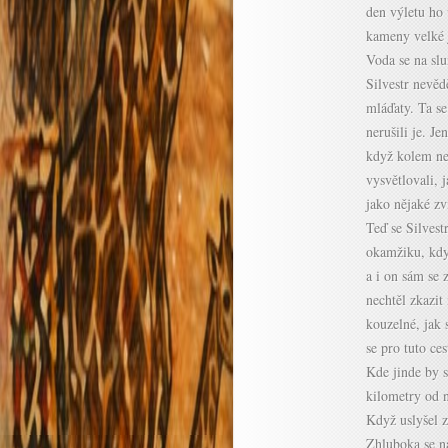
den výletu ho
kameny velké j
Voda se na slu
Silvestr nevědě
mláďaty. Ta se
nerušili je. J
když kolem ne
vysvětlovali, 
jako nějaké zv
Teď se Silves
okamžiku, kdy
a i on sám se
nechtěl zkazit 
kouzelné, jak 
se pro tuto ce
Kde jinde by 
kilometry od n
Když uslyšel z
Zhluboka se na