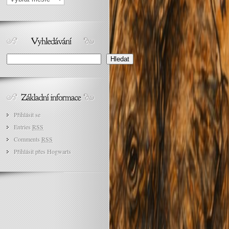
Search
Hledat
Přihlásit se
Entries
RSS
Comments
RSS
Přihlásit přes Hogwarts