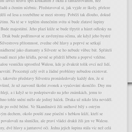
ní lavici strávil spíš koukáním z okna a fantazírováním, než
ladů a čtením učebnic. Představoval si, jak vyjde ze školy, přeleze
j dělí od lesa a rozeběhne se mezi stromy. Poběží tak dlouho, dokud
tinu. Na té se v teplém slunečním svitu si bude zlatavé šupiny
 Bude majestátní. Jeho plazí kůže se bude třpytit a házet odlesky na
y. Drak bude podřimovat se zavřenýma očima, ale když jeho bystré
Silvestrovu přítomnost, zvedne obě hlavy a poprvé se setkají
ádherné jako diamanty a Silvestr se ho nebude vůbec bát. Spřátelí
osadí mezi jeho křídla, pevně se přidrží hřbetu a poprvé vzlétne.
alou vesničku uprostřed Walesu, kde je dvakrát tolik ovcí než lidí,
nevrátí. Procestují celý svět a žádné problémy nebudou existovat.
, takovéto představy Silvestra pronásledovaly každý den, že si
evšiml, že už zazvonil školní zvonek a vyučování skončilo. Dny mu
chleji, a i když se to podepisovalo na jeho známkách, jemu to
hno tohle snění mělo ale jediný háček. Draka už nikdo léta neviděl.
de po světě běžní. Ve Skandinávii žili sněhově bílý s ostrým
ým dechem, okolo pouští zase píseční s hebkou kůží, kteří se
povalovali na sluníčku, ale praví vládci draků žili jen ve Walesu.
ny, dvě hlavy a jantarové oči. Jedna jejich šupina stála víc než celá