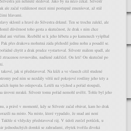
Silvestra jen nehnutě sledoval. Jako by na něco čekal. Silvestr
pak ale začal vzdálenost mezi nimi postupně zmenšovat, až stál
čími hlavami.
avy sklonil a hravě do Silvestra drknul. Ten se trochu zalekl, ale
domil důvěrnost toho gesta a skutečnost, že drak s ním chce
áhal ani vteřinu. Rozběhl se k jeho hřbetu a po kamenech vyšplhal
 Pak přes drakova mohutná záda přehodil jednu nohu a posadil se.
 pořádně chytit a drak prudce vystartoval. Silvestr málem spadl, ale
l ztracenou rovnováhu, nadšeně zakřičel. On letí! On skutečně po
etí.
 takové, jak si představoval. Na kůži a ve vlasech cítil studené
stromy pod ním se nezdály větší než pokojové rostliny jeho tety a
račích šupin ho oslepovala. Letěli na východ a pořád stoupali,
na úrovni mraků. Silvestr tomu pořád nemohl uvěřit. Tohle byl jeho
inu, a právě v momentě, kdy se Silvestr začal obávat, kam ho drak
dorazili na místo. Na místo, které vypadalo, že snad ani není
. Takhle si vždycky představoval ráj. V údolí zurčel potůček, u
 pár jednoduchých domků se zahradami, zbytek tvořila divoká