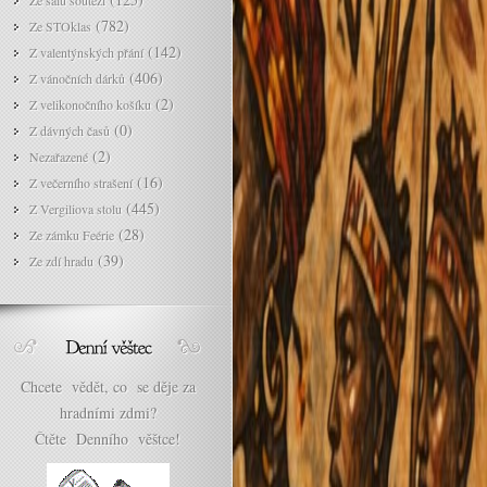
Ze sálu soutěží
(782)
Ze STOklas
(142)
Z valentýnských přání
(406)
Z vánočních dárků
(2)
Z velikonočního košíku
(0)
Z dávných časů
(2)
Nezařazené
(16)
Z večerního strašení
(445)
Z Vergiliova stolu
(28)
Ze zámku Feérie
(39)
Ze zdí hradu
Chcete vědět, co se děje za
hradními zdmi?
Čtěte Denního věštce!