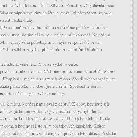
atra i nenávist, kterou měla k Silvestrově matce, vždy dávala jasně
Silvestr odpočítával dny do léta, protože byl přesvědčen, že to je
s začít hledat draky.
stí, že se s naším hlavním hrdinou setkáváme právě v tento den.
osled usedl do školní lavice a teď se z ní také zvedl. Na záda si
atoh nacpaný vším potřebným, s nikým ze spolužáků se ani
ež si to stihl rozmyslet, přelezl plot na zadní části školního
ed udeřila vůně lesa. A on se vydal na cestu.
opoval auta, ale nakonec už šel sám, protože tam, kam chtěl, žádná
a. Přespával v malém stanu zabalený do svého dětského spacáku, ze
hala půlka těla, s vodou i jídlem šetřil. Spoléhal se jen na
u, orientační smysl a své vzpomínky.
val k místu, které si pamatoval z dětství. Z doby, kdy ještě žili
teří snad jediní milovali draky víc než on. Když byli doma,
potravu na kraji lesa a často se vydávali i do jeho hlubin. To ale
str doma a hodiny si listoval v obrázkových knížkách. Krátce
ačala dračí válka, ho vzali kempovat právě do této oblasti. Poslední