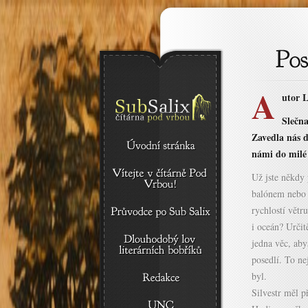
A
utor 
Slečna
Zavedla nás d
námi do milé
Už jste někdy
balónem nebo v
rychlostí větr
i oceán? Určit
jedna věc, aby
posedlí. To ne
byl.
Silvestr měl př