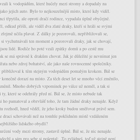
 vzali k vodopádům, které hučely mezi stromy a dopadaly na
ako jejich auto. Bylo to nejkouzelnější místo, které kdy viděl.
nci třpytila, ale oproti dračí rodince, vypadala úplně obyčejně.
l, odkud přišli, ale viděl dva zlaté draky, kteří si hráli se svými
 zřejmě učila plavat. Z dálky je pozorovali, nepřibližovali se,
en si vychutnávali ten moment a pozorovali draky, jak se chovají,
jsou lidé. Rodiče ho poté vzali zpátky domů a po cestě mu
jak se má správně k drakům chovat. Jak je důležité je nevnímat jen
ířata nebo zdroj bohatství, ale jako naše rovnocenné společníky.
tr přibližoval k těm stejným vodopádům pomalým krokem. Bál se
 konečně dorazí na místo. Za těch deset let se mnoho věcí změnilo,
 změnil. Mnoho dobrých vzpomínek po válce už neměl, a tak si
i ty, které se odehrály před ní. Bál se, že místo nebude tak
si ho pamatoval a obzvlášť toho, že tam žádné draky nenajde. Když
stu rozhodl, hned věděl, že jeho kroky budou směřovat právě sem.
se draci schovávali než na tomhle poklidném místě vzdáleném
ejbližšího lidského obydlí?
určení vody mezi stromy, zastavil úplně. Bál se, že nic nenajde.
dechl a sám pro sebe si pošeptal: „To zvládneš, teď už stejně není