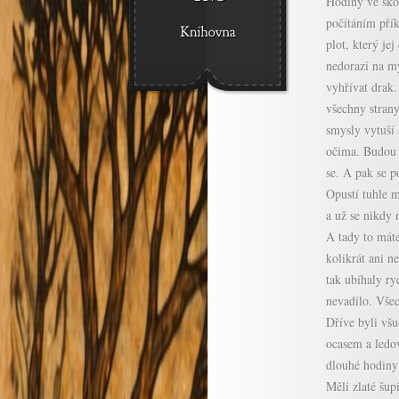
Hodiny ve škol
počítáním přík
plot, který je
nedorazí na mý
vyhřívat drak.
všechny stran
smysly vytuší 
očima. Budou n
se. A pak se p
Opustí tuhle m
a už se nikdy 
A tady to máte
kolikrát ani n
tak ubíhaly ry
nevadilo. Všec
Dříve byli všu
ocasem a ledov
dlouhé hodiny 
Měli zlaté šupi