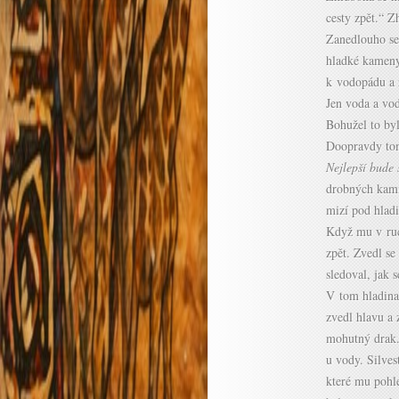
cesty zpět.“ 
Zanedlouho se
hladké kameny
k vodopádu a r
Jen voda a vod
Bohužel to byl
Doopravdy tom
Nejlepší bude s
drobných kamín
mizí pod hlad
Když mu v ruce
zpět. Zvedl se
sledoval, jak 
V tom hladina
zvedl hlavu a 
mohutný drak. 
u vody. Silves
které mu pohle