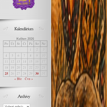
Květen 2026
Po
Út
St
Čt
Pá
So
Ne
1
2
3
4
5
6
7
8
9
10
11
12
13
14
15
16
17
18
19
20
21
22
23
24
25
30
26
27
28
29
31
« Bře
Čvn »
Archivy