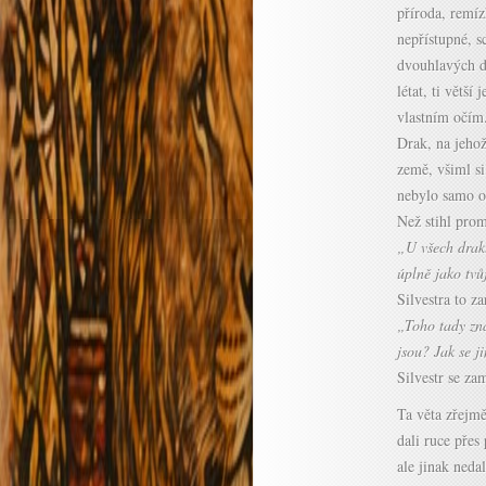
příroda, remíz
nepřístupné, s
dvouhlavých dr
létat, ti větší
vlastním očím
Drak, na jehož
země, všiml si
nebylo samo o 
Než stihl prom
„U všech draků
úplně jako tvů
Silvestra to za
„Toho tady zná
jsou? Jak se j
Silvestr se za
Ta věta zřejmě
dali ruce přes
ale jinak neda