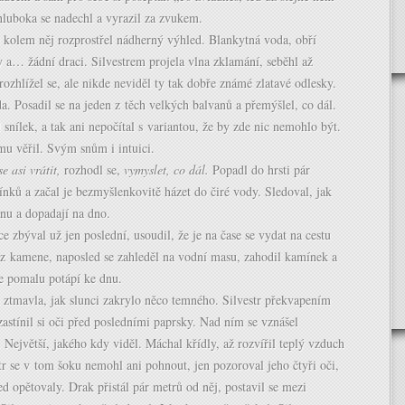
Zhluboka se nadechl a vyrazil za zvukem.
 kolem něj rozprostřel nádherný výhled. Blankytná voda, obří
 a… žádní draci. Silvestrem projela vlna zklamání, seběhl až
ozhlížel se, ale nikde neviděl ty tak dobře známé zlatavé odlesky.
a. Posadil se na jeden z těch velkých balvanů a přemýšlel, co dál.
 snílek, a tak ani nepočítal s variantou, že by zde nic nemohlo být.
u věřil. Svým snům i intuici.
e asi vrátit,
rozhodl se,
vymyslet, co dál.
Popadl do hrsti pár
ků a začal je bezmyšlenkovitě házet do čiré vody. Sledoval, jak
inu a dopadají na dno.
 zbýval už jen poslední, usoudil, že je na čase se vydat na cestu
 z kamene, naposled se zahleděl na vodní masu, zahodil kamínek a
se pomalu potápí ke dnu.
 ztmavla, jak slunci zakrylo něco temného. Silvestr překvapením
zastínil si oči před posledními paprsky. Nad ním se vznášel
Největší, jakého kdy viděl. Máchal křídly, až rozvířil teplý vzduch
tr se v tom šoku nemohl ani pohnout, jen pozoroval jeho čtyři oči,
d opětovaly. Drak přistál pár metrů od něj, postavil se mezi