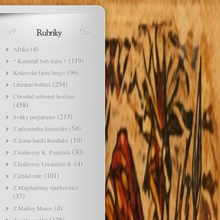
(4)
Afrika
(119)
* Kancelář Sub Salix *
(96)
Královské fauní bingo
(254)
Literární bobříci
Ctnostně neřestný hostinec
(458)
(213)
Svitky pergamenu
(54)
Z adventního kalendáře
(10)
Z domu barda Beedleho
(30)
Z knihovny K. Popletala
(4)
Z knihovny Levandule B.
(101)
Z křídel můr
Z Magdaléniny šperkovnice
(37)
(4)
Z Malfoy Manor
(125)