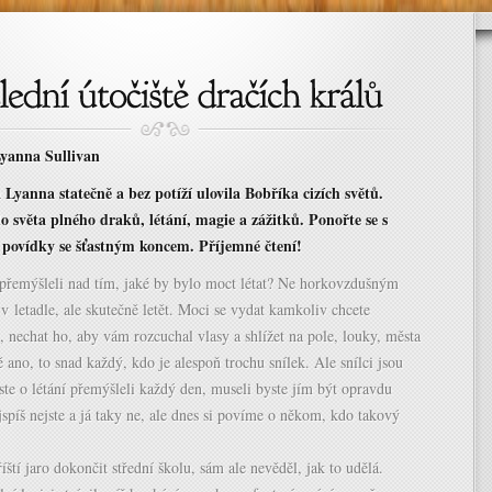
Lyanna Sullivan
 Lyanna statečně a bez potíží ulovila Bobříka cizích světů.
o světa plného draků, létání, magie a zážitků. Ponořte se s
 povídky se šťastným koncem. Příjemné čtení!
 přemýšleli nad tím, jaké by bylo moct létat? Ne horkovzdušným
 letadle, ale skutečně letět. Moci se vydat kamkoliv chcete
u, nechat ho, aby vám rozcuchal vlasy a shlížet na pole, louky, města
ě ano, to snad každý, kdo je alespoň trochu snílek. Ale snílci jsou
ste o létání přemýšleli každý den, museli byste jím být opravdu
jspíš nejste a já taky ne, ale dnes si povíme o někom, kdo takový
íští jaro dokončit střední školu, sám ale nevěděl, jak to udělá.