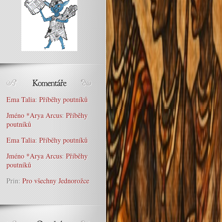
Ema Talia
:
Příběhy poutníků
Jméno *Arya Arcus
:
Příběhy
poutníků
Ema Talia
:
Příběhy poutníků
Jméno *Arya Arcus
:
Příběhy
poutníků
Prin
:
Pro všechny Jednorožce