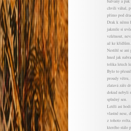
balvany a pak 
chvíli váhal, 
přímo pod dra
Drak k němu hl
jakmile si uvě
vzlétnout, nev
až ke křídlům.
Nestihl se ani
hned jak nabra
tolika letech l
Bylo to přesně
proudy větru, 
zlatavá záře d
dokud nebyli 
splněný sen.
Letěli asi hod
vlastně nese, 
z tohoto světa
kterého stálo