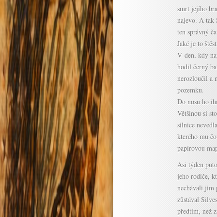
smrt jejího br
najevo. A tak 
ten správný ča
Jaké je to ště
V den, kdy nap
hodil černý b
nerozloučil a n
pozemku.
Do nosu ho ihn
Většinou si st
silnice nevedl
kterého mu čou
papírovou map
Asi týden puto
jeho rodiče, k
nechávali jim 
zůstával Silve
předtím, než z