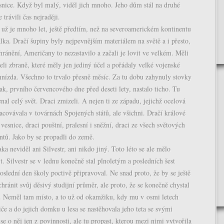
snice. Když byl malý, viděl jich mnoho. Jeho dům stál na druhé
e trávili čas nejraději.
už je mnoho let, ještě předtím, než na severoamerickém kontinentu
álka. Dračí šupiny byly nejpevnějším materiálem na světě a i přesto,
chránění, Američany to nezastavilo a začali je lovit ve velkém. Měli
eli zbraně, které měly jen jediný účel a pořádaly velké vojenské
hnízda. Všechno to trvalo přesně měsíc. Za tu dobu zahynuly stovky
ak, prvního červencového dne před deseti lety, nastalo ticho. Tu
nal celý svět. Draci zmizeli. A nejen ti ze západu, jejichž ocelová
racovávala v továrnách Spojených států, ale všichni. Dračí králové
 vesnice, draci pouštní, pralesní i sněžní, draci ze všech světových
entů. Jako by se propadli do země.
ka neviděl ani Silvestr, ani nikdo jiný. Toto léto se ale mělo
. Silvestr se v lednu konečně stal plnoletým a posledních šest
oslední den školy poctivě připravoval. Ne snad proto, že by se ještě
achránit svůj děsivý studijní průměr, ale proto, že se konečně chystal
. Neměl tam místo, a to už od okamžiku, kdy mu v osmi letech
iče a do jejich domku u lesa se nastěhovala jeho teta se svými
 se o něj jen z povinnosti, ale tu propast, kterou mezi nimi vytvořila