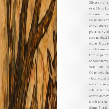
Silvestrova ve
straně lesa, kd
Jenomže tomu 
začala dračí v
že byli draci 
převahu, vyvíj
akce na dračí 
draků. Jenže p
chvíli zazname
kůže se již zp
ze Silvestrovy
stran i kontin
Od té doby dra
všechno změnit
měsíců se na p
chtěl snažit z
opustit domov
odešli oba rod
dětmi. Starala