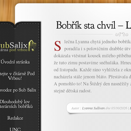
S
lečna Lyanna chytá jednoho bobříka
poradila i s polovičním drabble út
dokázala vtěstnat kousek milého příběhu.
že tuto zimu postavíme sněhuláka. Hrne
od listopadu. Každé ráno vyhlížela z okn
nacházela stále jenom bláto. Přestávala d
A pomohlo to! Na Štědrý den nasněžily zá
stejně dětská radost.
Autor :
Lyanna Sullivan
dne 05/30/2026 |