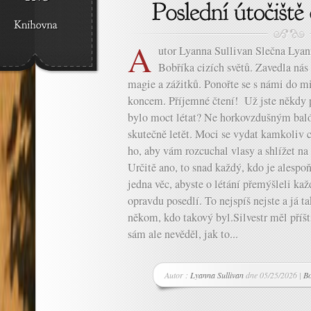
A
utor Lyanna Sullivan Slečna Lyann
Bobříka cizích světů. Zavedla nás 
magie a zážitků. Ponořte se s námi do m
koncem. Příjemné čtení! Už jste někdy p
bylo moct létat? Ne horkovzdušným baló
skutečně letět. Moci se vydat kamkoliv c
ho, aby vám rozcuchal vlasy a shlížet na
Určitě ano, to snad každý, kdo je alespoň
jedna věc, abyste o létání přemýšleli ka
opravdu posedlí. To nejspíš nejste a já t
někom, kdo takový byl.Silvestr měl příští
sám ale nevěděl, jak to...
Autor :
Lyanna Sullivan
dne 05/25/2026 |
Bo