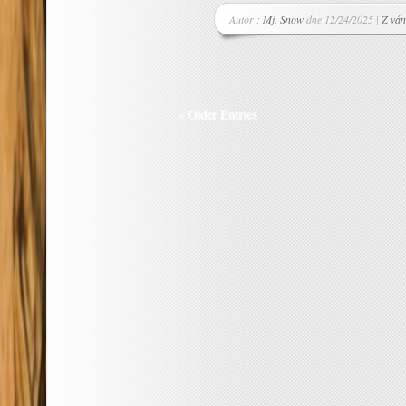
Autor :
Mj. Snow
dne 12/24/2025 |
Z ván
« Older Entries