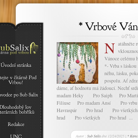
N
atáhněte 
vklouznou
Vánoce celému hr
*- Vrba s láskou 
něhu, lásku, pok
pospolu. Ať zdra
dáme, ať hodnotu má žádoucí. Nechť sr
madam Heky Pro Saiph Pro Martí
Filiuse Pro madam Ansí Pro vr
Havraspár Pro hrad Pro všetký
hrad Pro všetkých Pro hrad ...
Autor :
Sub Salix
dne 12/24/2025 |
* Kance