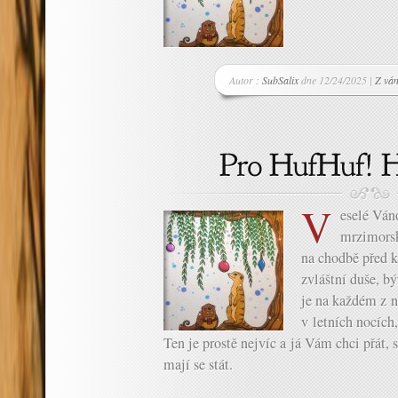
Autor :
SubSalix
dne 12/24/2025 |
Z ván
V
eselé Vá
mrzimorsk
na chodbě před k
zvláštní duše, bý
je na každém z n
v letních nocích,
Ten je prostě nejvíc a já Vám chci přát,
mají se stát.