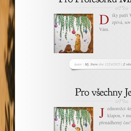
D
íky patří
zpívá, so
Vám.
Autor :
Mj. Snow
dne 12/24/2025 |
Z ván
J
ednorožci 4
klapou, v mé
přenádherný čas!