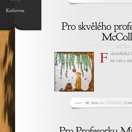
F
ilozofická
na vás s o
Autor :
Mj. Snow
dne 12/24/2025 |
Z ván