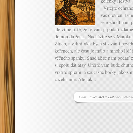
kolébky lidstva
Vítejte ochránci
vás otevřen. Jsme
se rozhodl nám p
ale víme jistě, že se vám ji podaří zdárn
domorodá žena. Nacházíte se v Maroku, 
Zineb, a velmi ráda bych si s vámi povída
kořenech, ale času je málo a mnoho lidí 
věčného spánku. Snad až se nám podaří 
si spolu dát atay. Určitě vám bude chutna
vrátíte spícím, a současně hořký jako sm
zažehnáme. Ale jak...
Autor :
Eillen McFir Elat
dne 07/02/20