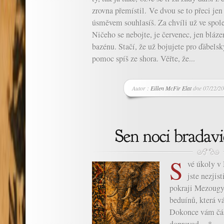
zrovna přemístil. Ve dvou se to přeci jen
úsměvem souhlasíš. Za chvíli už ve spole
Ničeho se nebojte, je červenec, jen bláz
bazénu. Stačí, že už bojujete pro ďábel
pomoc spíš ze shora. Věřte, že...
Autor :
Eillen McFir Elat
dne 07/22/20
S
vé úkoly v 
jste nezjist
pokraji Mezougy 
beduínů, která v
Dokonce vám čás