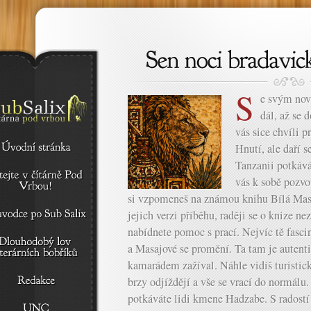
S
e svým nov
dál, až se 
vás sice chvíli 
Hnutí, ale daří s
Tanzanii potkáv
vás k sobě pozvo
si vzpomeneš na známou knihu Bílá Masa
jejich verzi příběhu, raději se o knize 
nabídnete pomoc s prací. Nejvíc tě fascin
a Masajové se promění. Ta tam je autenti
kamarádem zažíval. Náhle vidíš turisticko
brzy odjíždějí a vše se vrací do normálu
potkáváte lidi kmene Hadzabe. S radostí 