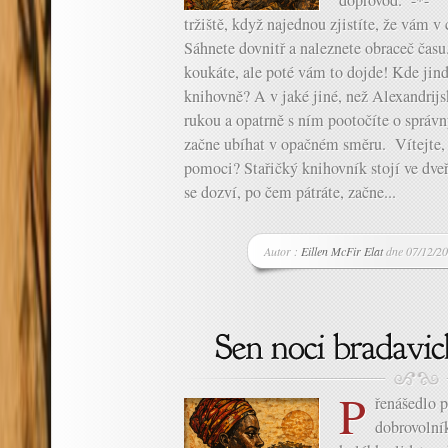
doprovod. -*- V
tržiště, když najednou zjistíte, že vám v
Sáhnete dovnitř a naleznete obraceč čas
koukáte, ale poté vám to dojde! Kde jind
knihovně? A v jaké jiné, než Alexandrij
rukou a opatrně s ním pootočíte o správn
začne ubíhat v opačném směru. Vítejte,
pomoci? Stařičký knihovník stojí ve dveř
se dozví, po čem pátráte, začne...
Autor :
Eillen McFir Elat
dne 07/12/20
P
řenášedlo 
dobrovolní