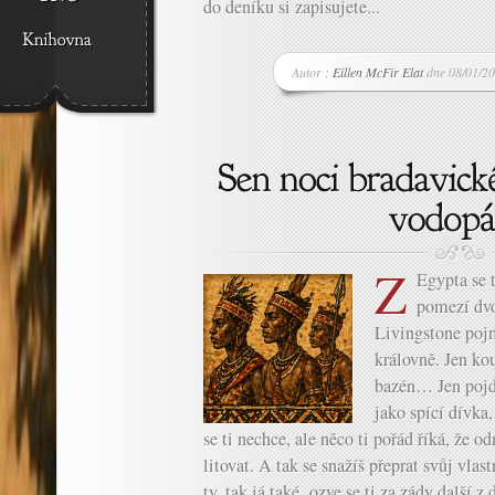
do deníku si zapisujete...
Autor :
Eillen McFir Elat
dne 08/01/20
Z
Egypta se t
pomezí dvo
Livingstone poj
královně. Jen ko
bazén… Jen pojď
jako spící dívka
se ti nechce, ale něco ti pořád říká, že 
litovat. A tak se snažíš přeprat svůj vla
ty, tak já také, ozve se ti za zády další 