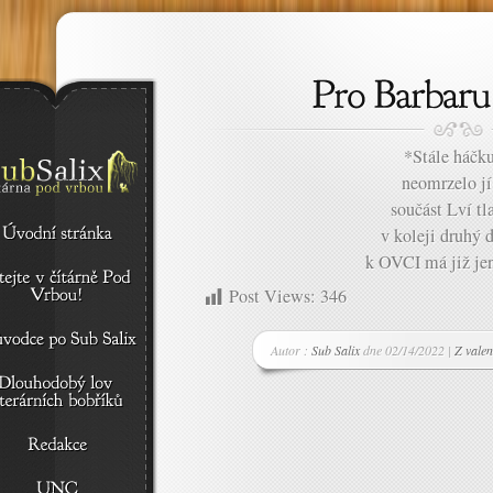
*
Stále háčku
neomrzelo jí
součást Lví tl
v koleji druhý 
k OVCI má již jen
Post Views:
346
Autor :
Sub Salix
dne 02/14/2022 |
Z valen