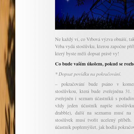
Ne každý ví, co Vrbová výzva obnáší, tak
Vrba vydá stoslůvku, kterou započne pří
který byste měli dopsat právě vy!
Co bude vaším úkolem, pokud se rozho
* Dopsat povídku na pokračování.
– pokračování bude psáno v komen
stoslůvkou, která bude zveřejněna 31
zveřejněn i seznam účastníků s pořadí
vždy jeden účastník napíše stoslůvk
drabble), další na seznamu musí na t
stoslůvek musí tvořit ucelený příběh
účastník popřemýšlet, jak hodlá pokračo