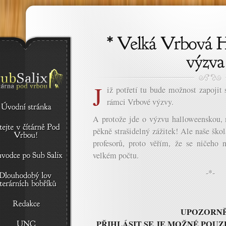
J
iž potřetí tu bude možnost zapojit 
rámci Vrbové výzvy.
A protože jde o výzvu halloweenskou, m
pěkně strašidelný zážitek! Ale naše ško
profesorů, proto věřím, že se ničeho n
velkém počtu.
-*-
UPOZORNĚ
PŘIHLÁSIT SE JE MOŽNÉ POUZE D