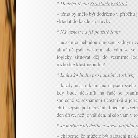
*
Dodržet téma:
Strašidelný zážitek
– téma by mělo být dodrženo v příběhu ja
vkládat do každé stoslůvky.
* Návaznost na již použité žánry
– účastníci nebudou omezeni žádným žá
aktuálně psán western, ale vám se ve s
logicky situovat děj do vesmírné lo
rozhodně klást nebudou!
* Lhůta 24 hodin pro napsání stoslůvky
– každý účastník má na napsání svého
kdy bude účastník na řadě se psaním
společně se seznamem účastníků a jeji
chtít sepsat pokračování ihned po zveře
den dříve, než je váš den, nikdo vám v t
* Je možné s předstihem sovou požádat o
– chápeme, že můžete být zařazeni na d