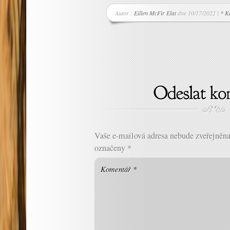
Autor :
Eillen McFir Elat
dne 10/17/2022 |
* K
Vaše e-mailová adresa nebude zveřejněna
označeny
*