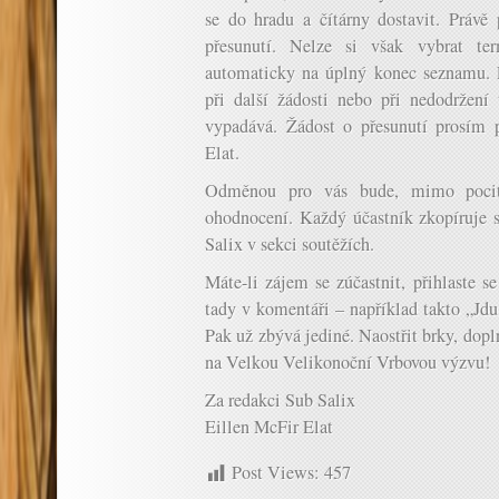
se do hradu a čítárny dostavit. Práv
přesunutí. Nelze si však vybrat ter
automaticky na úplný konec seznamu. 
při další žádosti nebo při nedodržení
vypadává. Žádost o přesunutí prosím 
Elat.
Odměnou pro vás bude, mimo pocitu
ohodnocení. Každý účastník zkopíruje s
Salix v sekci soutěžích.
Máte-li zájem se zúčastnit, přihlaste
tady v komentáři – například takto „Jdu
Pak už zbývá jediné. Naostřit brky, dopln
na Velkou Velikonoční Vrbovou výzvu!
Za redakci Sub Salix
Eillen McFir Elat
Post Views:
457