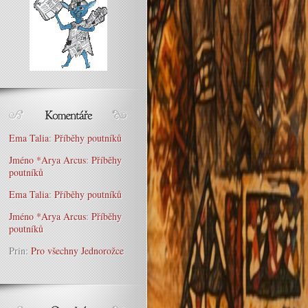
Ema Talia
:
Příběhy poutníků
Jméno *Arya Arcus
:
Příběhy
poutníků
Ema Talia
:
Příběhy poutníků
Jméno *Arya Arcus
:
Příběhy
poutníků
Prin
:
Pro všechny Jednorožce