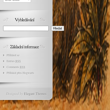
Search
Hledat
Přihlásit se
Entries
RSS
Comments
RSS
Přihlásit přes Hogwarts
Designed by
Elegant Themes