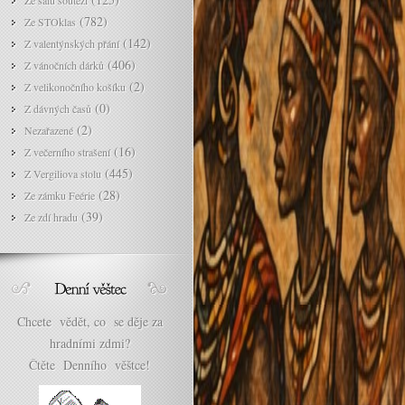
Ze sálu soutěží
(782)
Ze STOklas
(142)
Z valentýnských přání
(406)
Z vánočních dárků
(2)
Z velikonočního košíku
(0)
Z dávných časů
(2)
Nezařazené
(16)
Z večerního strašení
(445)
Z Vergiliova stolu
(28)
Ze zámku Feérie
(39)
Ze zdí hradu
Chcete vědět, co se děje za
hradními zdmi?
Čtěte Denního věštce!