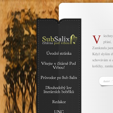
V
šechny
přání,
Zamknula jsem
Když slyším d
schovávám si d
kolíčky, zamkn
Autor :