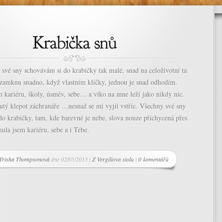
 své sny schovávám si do krabičky tak malé, snad na celoživotní ta
 zamknu snadno, když vlastním klíčky, jednou je snad odhodím.
 kariéru, školy, úsměv, sebe… a víko na mne leží jako nikdy nic.
utý klepot záchranáře …nesnaž se mi vyjít vstříc. Všechny své sny
o krabičky, tam, kde barevné je nebe, slova nouze přichycená přes
ula jsem kariéru, sebe a i Tebe.
Trisha Thompsonová
dne 02/05/2013 |
Z Vergiliova stolu
|
0 komentářů