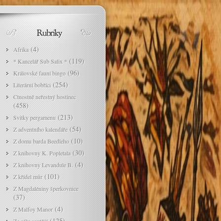
(4)
Afrika
(119)
* Kancelář Sub Salix *
(96)
Královské fauní bingo
(254)
Literární bobříci
Ctnostně neřestný hostinec
(458)
(213)
Svitky pergamenu
(54)
Z adventního kalendáře
(10)
Z domu barda Beedleho
(30)
Z knihovny K. Popletala
(4)
Z knihovny Levandule B.
(101)
Z křídel můr
Z Magdaléniny šperkovnice
(37)
(4)
Z Malfoy Manor
(125)