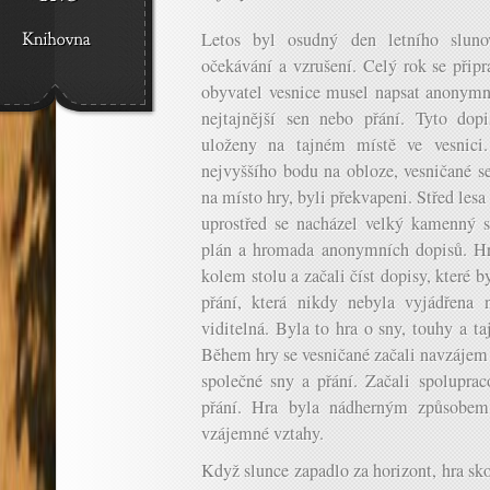
Letos byl osudný den letního slunov
očekávání a vzrušení. Celý rok se připr
obyvatel vesnice musel napsat anonymní
nejtajnější sen nebo přání. Tyto do
uloženy na tajném místě ve vesnici
nejvyššího bodu na obloze, vesničané se
na místo hry, byli překvapeni. Střed lesa
uprostřed se nacházel velký kamenný st
plán a hromada anonymních dopisů. Hra
kolem stolu a začali číst dopisy, které
přání, která nikdy nebyla vyjádřena 
viditelná. Byla to hra o sny, touhy a t
Během hry se vesničané začali navzájem l
společné sny a přání. Začali spolupraco
přání. Hra byla nádherným způsobem, 
vzájemné vztahy.
Když slunce zapadlo za horizont, hra sko