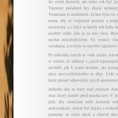
do svých domovů, ale tento rok byl jin
Tajemný pořadatel hry zůstal neznámý
Vesničané si uvědomili, že hra byla víc 
tomu, aby se vzájemně poznali a podpo
existovala, a i když se každý rok hrála 
nechtěl vědět, kdo je za tím vším. Bylo
nechat nerozluštitelné. Ve vesnici vl
solidarita, a to bylo to největší tajemství
Po několika letech se však začalo stáv
si všimli, že některá z jejich tajemných
nevěděl, jak k tomu dochází, ale postu
něco nevysvětlitelného se děje. Lidé s
které přesně odpovídaly jejich anonymn
Jednoho dne se starý muž jménem Anto
otce, který zemřel před mnoha lety. V do
přál, aby vesničané měli dostatek vod
nedostatkem. Anton byl dojatý a rozhodl
prameny ve svém okolí a objevil skry