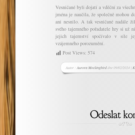
Vesničané byli dojatí a vděční za všechn
jména je naučila, že společně mohou do
ani nesnilo. A tak vesničané nadále žil
svého tajemného pořadatele hry si už ni
jejich tajemství spočívalo v síle je
vzájemného porozumění.
Post Views:
574
Autor :
Aurora Mockingbird
dne 09/02/2024 |
K