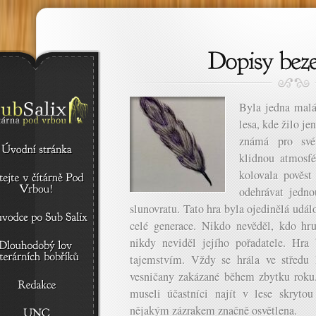
Byla jedna malá
lesa, kde žilo je
známá pro své 
klidnou atmosfé
kolovala pověst
odehrávat jedno
slunovratu. Tato hra byla ojedinělá udál
celé generace. Nikdo nevěděl, kdo hr
nikdy neviděl jejího pořadatele. Hra
tajemstvím. Vždy se hrála ve středu 
vesničany zakázané během zbytku roku.
museli účastníci najít v lese skryto
nějakým zázrakem značně osvětlena.