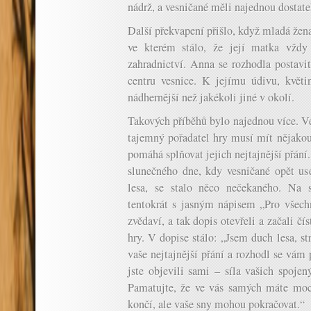
nádrž, a vesničané měli najednou dostate
Další překvapení přišlo, když mladá že
ve kterém stálo, že její matka vždy
zahradnictví. Anna se rozhodla postavi
centru vesnice. K jejímu údivu, květin
nádhernější než jakékoli jiné v okolí.
Takových příběhů bylo najednou více. Ve
tajemný pořadatel hry musí mít nějakou
pomáhá splňovat jejich nejtajnější přán
slunečného dne, kdy vesničané opět use
lesa, se stalo něco nečekaného. Na s
tentokrát s jasným nápisem „Pro všechn
zvědaví, a tak dopis otevřeli a začali č
hry. V dopise stálo: „Jsem duch lesa, st
vaše nejtajnější přání a rozhodl se vám
jste objevili sami – síla vašich spojen
Pamatujte, že ve vás samých máte moc
končí, ale vaše sny mohou pokračovat.“