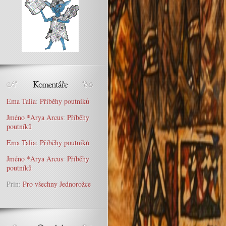
Ema Talia
:
Příběhy poutníků
Jméno *Arya Arcus
:
Příběhy
poutníků
Ema Talia
:
Příběhy poutníků
Jméno *Arya Arcus
:
Příběhy
poutníků
Prin
:
Pro všechny Jednorožce