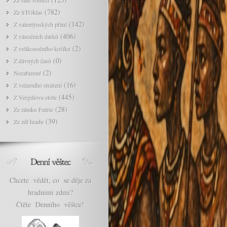
Ze sálu soutěží
(782)
Ze STOklas
(142)
Z valentýnských přání
(406)
Z vánočních dárků
(2)
Z velikonočního košíku
(0)
Z dávných časů
(2)
Nezařazené
(16)
Z večerního strašení
(445)
Z Vergiliova stolu
(28)
Ze zámku Feérie
(39)
Ze zdí hradu
Chcete vědět, co se děje za
hradními zdmi?
Čtěte Denního věštce!