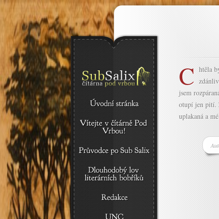
C
htěla 
zdánliv
jsem rozpáraná
otupí jen pití
uplakaná a mé
Aut