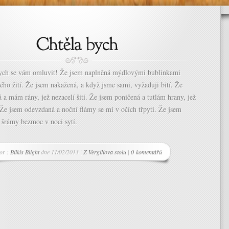
bych se vám omluvit! Že jsem naplněná mýdlovými bublinkami
ého žití. Že jsem nakažená, a když jsme sami, vyžaduji bití. Že
 a mám rány, jež nezacelí šití. Že jsem poničená a tutlám hrany, jež
. Že jsem odevzdaná a noční flámy se mi v očích třpytí. Že jsem
 šrámy bezmoc v noci sytí.
or :
Bilkis Blight
dne 11/02/2013 |
Z Vergiliova stolu
|
0 komentářů