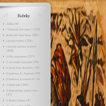
(4)
Afrika
(119)
* Kancelář Sub Salix *
(96)
Královské fauní bingo
(254)
Literární bobříci
Ctnostně neřestný hostinec
(458)
(213)
Svitky pergamenu
(54)
Z adventního kalendáře
(10)
Z domu barda Beedleho
(30)
Z knihovny K. Popletala
(4)
Z knihovny Levandule B.
(101)
Z křídel můr
Z Magdaléniny šperkovnice
(37)
(4)
Z Malfoy Manor
(125)