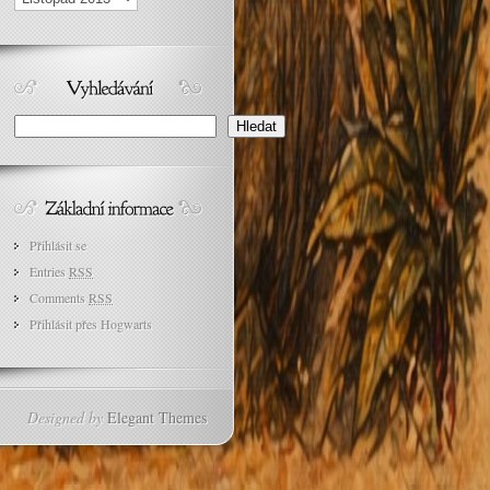
Search
Hledat
Přihlásit se
Entries
RSS
Comments
RSS
Přihlásit přes Hogwarts
Designed by
Elegant Themes