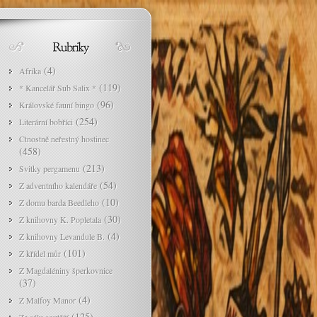
(4)
Afrika
(119)
* Kancelář Sub Salix *
(96)
Královské fauní bingo
(254)
Literární bobříci
Ctnostně neřestný hostinec
(458)
(213)
Svitky pergamenu
(54)
Z adventního kalendáře
(10)
Z domu barda Beedleho
(30)
Z knihovny K. Popletala
(4)
Z knihovny Levandule B.
(101)
Z křídel můr
Z Magdaléniny šperkovnice
(37)
(4)
Z Malfoy Manor
(125)