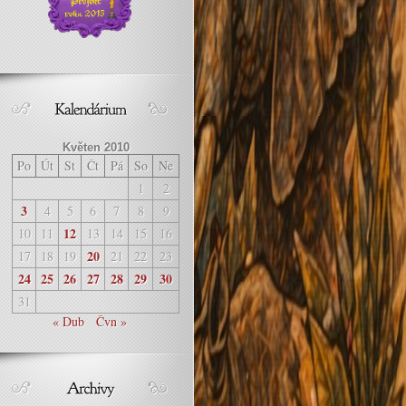
Květen 2010
Po
Út
St
Čt
Pá
So
Ne
1
2
3
4
5
6
7
8
9
12
10
11
13
14
15
16
20
17
18
19
21
22
23
24
25
26
27
28
29
30
31
« Dub
Čvn »