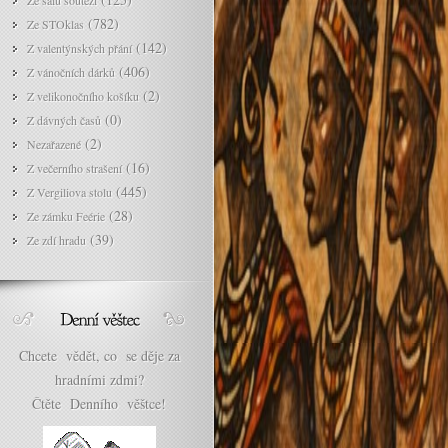
Ze sálu soutěží
(782)
Ze STOklas
(142)
Z valentýnských přání
(406)
Z vánočních dárků
(2)
Z velikonočního košíku
(0)
Z dávných časů
(2)
Nezařazené
(16)
Z večerního strašení
(445)
Z Vergiliova stolu
(28)
Ze zámku Feérie
(39)
Ze zdí hradu
Chcete vědět, co se děje za
hradními zdmi?
Čtěte Denního věštce!