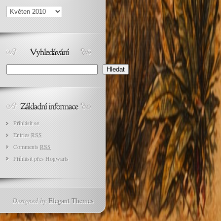
Archivy
Search
Hledat
Přihlásit se
Entries
RSS
Comments
RSS
Přihlásit přes Hogwarts
Designed by
Elegant Themes