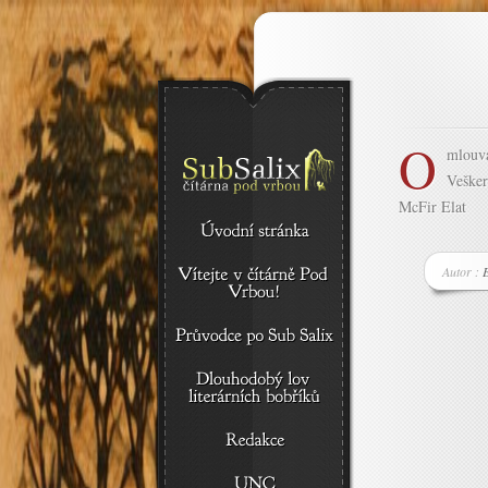
O
mlouvá
Vešker
McFir Elat
Autor :
E