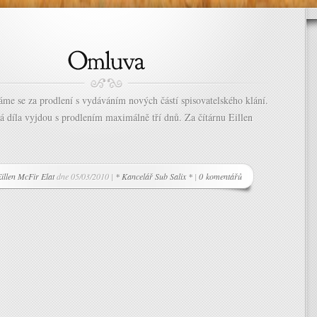
me se za prodlení s vydáváním nových částí spisovatelského klání.
á díla vyjdou s prodlením maximálně tří dnů. Za čítárnu Eillen
illen McFir Elat
dne 05/03/2010 |
* Kancelář Sub Salix *
|
0 komentářů