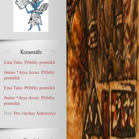
Ema Talia
:
Příběhy poutníků
Jméno *Arya Arcus
:
Příběhy
poutníků
Ema Talia
:
Příběhy poutníků
Jméno *Arya Arcus
:
Příběhy
poutníků
Prin
:
Pro všechny Jednorožce