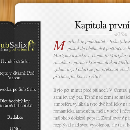
M
arlock je podnikatel z Irska (ales
poslal do oběhu dvě počítačové h
Martymu a Jackovi. Doma to Martyho vc
začátku se pozná s krásnou dívkou Stello
vydání hry. Podaří se jim překonat všech
přicházející konec světa?
Bylo pět minut před půlnocí. V Central 
zamilovaný pár. Těsně nad zemí se snáše
atmosféra vylákala tyto dvě hrdličky na 
romantická atmosféra, měla v sobě i něco
málokdo dokázal popsat. Zamilovaný pár 
rozplýval nad svou vyvolenou, ale ta si 