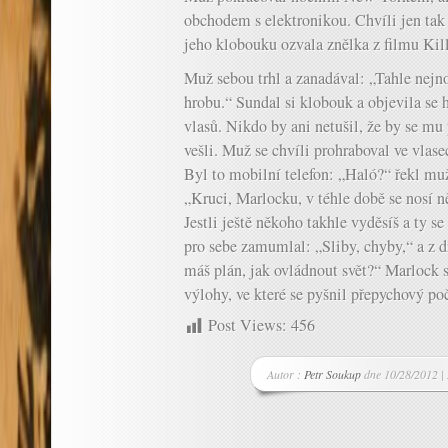
obchodem s elektronikou. Chvíli jen tak 
jeho klobouku ozvala znělka z filmu Kill
Muž sebou trhl a zanadával: „Tahle nejn
hrobu.“ Sundal si klobouk a objevila se 
vlasů. Nikdo by ani netušil, že by se m
vešli. Muž se chvíli prohraboval ve vlase
Byl to mobilní telefon: „Haló?“ řekl muž
„Kruci, Marlocku, v téhle době se nosí ně
Jestli ještě někoho takhle vyděsíš a ty s
pro sebe zamumlal: „Sliby, chyby,“ a z 
máš plán, jak ovládnout svět?“ Marlock 
výlohy, ve které se pyšnil přepychový p
Post Views:
456
Autor :
Petr Soukup
dne 10/28/2012 |