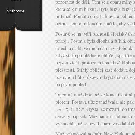
pozornost do dáli. Tam se z oparu mlhy 
která se k nim blížila. Byla blíž a blíž, 
milenců. Pomalu otočila hlavu a pohléd
očima. Jen to milencům stačilo, aby vza
Postavě se na tváři rozhostil šibalský ús
pokoji. Postava byla dlouhá a štíhlá, o
šatech a na hlavě měla dámský klobouk. 
když si líp prohlédnete obličej, spatříte
nejsou vidět, protože má na hlavě klobou
plešatosti. Štíhlý obličej zase dodává d
podivnou hůl s růžovým krystalem na vr
na první pohled.
Tajemný muž došel až ke konci Central p
plotem. Postava tiše zanadávala, ale pak
„%ˇ!?:_!L!!§.“ Krystal se rozzářil do tma
červený paprsek. Muž namířil hůl na zíd
vybouchla, až se ozval alarm z nedalekéh
Muž pokračoval nočním New Yorkem, ale 